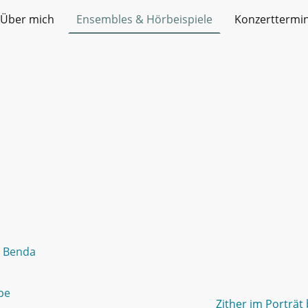
Über mich
Ensembles & Hörbeispiele
Konzerttermi
es & Hörbeispiele
n Benda
mpe
Zither im Porträt