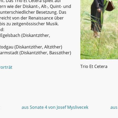
. Das Trio Et Cetera spielt auf
rn wie der Diskant-, Alt-, Quint- und
 unterschiedlicher Besetzung. Das
eicht von der Renaissance über
bis zu zeitgenössischer Musik.
d:
, Egelsbach (Diskantzither,
Rodgau (Diskantzither, Altzither)
Darmstadt (Diskantzither, Basszither)
Trio Et Cetera
Porträt
g
aus Sonate 4 von Josef Myslivecek
aus