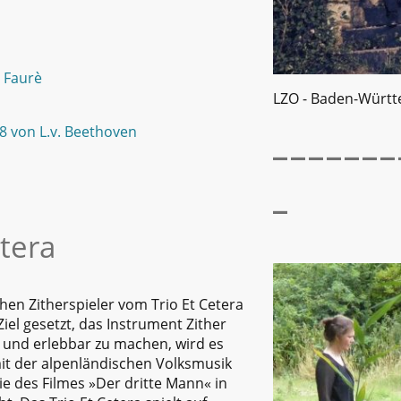
 Faurè
LZO - Baden-Würt
8 von L.v. Beethoven
-------
-
etera
hen Zitherspieler vom Trio Et Cetera
iel gesetzt, das Instrument Zither
- und erlebbar zu machen, wird es
it der alpenländischen Volksmusik
e des Filmes »Der dritte Mann« in