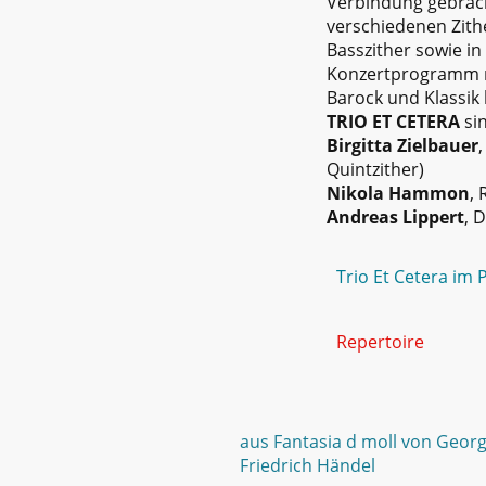
Verbindung gebracht
verschiedenen Zithe
Basszither sowie in
Konzertprogramm r
Barock und Klassik 
TRIO ET CETERA
sin
Birgitta Zielbauer
Quintzither)
Nikola Hammon
, 
Andreas Lippert
, 
Trio Et Cetera im 
Repertoire
aus Fantasia d moll von Geor
Friedrich Händel