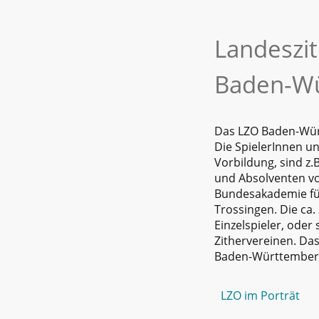
Landeszi
Baden-W
Das LZO Baden-Wür
Die SpielerInnen u
Vorbildung, sind z.B
und Absolventen v
Bundesakademie für
Trossingen. Die ca.
Einzelspieler, ode
Zithervereinen. Das
Baden-Württemberg
LZO im Porträt