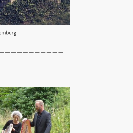
temberg
-----------